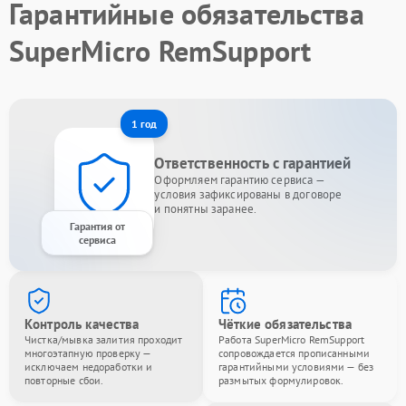
Гарантийные обязательства
SuperMicro RemSupport
1 год
Ответственность с гарантией
Оформляем гарантию сервиса —
условия зафиксированы в договоре
и понятны заранее.
Гарантия от
сервиса
Контроль качества
Чёткие обязательства
Чистка/мывка залития проходит
Работа SuperMicro RemSupport
многоэтапную проверку —
сопровождается прописанными
исключаем недоработки и
гарантийными условиями — без
повторные сбои.
размытых формулировок.