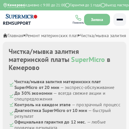
 Яндекс
Кемерово
Ежедневно с 9:00 до 21:00
Гарантия до 1 года
Выезд мастера б
Заявка
REMSUPPORT
Позвонить
Главная
Ремонт материнских плат
Чистка/мывка залития
Чистка/мывка залития
материнской платы
SuperMicro
в
Кемерово
Чистка/мывка залития материнских плат
SuperMicro от 20 мин
— экспресс-обслуживание
До 30% экономии
— всегда свежие акции и
спецпредложения
Контроль на каждом этапе
— прозрачный процесс
Диагностика SuperMicro от 10 мин
— быстрый
результат
Официальная гарантия до 12 мес.
— любые
проверки результата