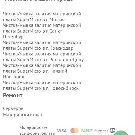
Чистка/мывка залития материнской
платы SuperMicro в г.
Москва
Чистка/мывка залития материнской
платы SuperMicro в г.
Санкт-
Петербург
Чистка/мывка залития материнской
платы SuperMicro в г.
Краснодар
Чистка/мывка залития материнской
платы SuperMicro в г.
Ростов-на-Дону
Чистка/мывка залития материнской
платы SuperMicro в г.
Нижний
Новгород
Чистка/мывка залития материнской
платы SuperMicro в г.
Новосибирск
Чистка/мывка залития материнской
Ремонт
платы SuperMicro в г.
Екатеринбург
Чистка/мывка залития материнской
Серверов
платы SuperMicro в г.
Казань
Материнских плат
Чистка/мывка залития материнской
платы SuperMicro в г.
Воронеж
Чистка/мывка залития материнской
Мы принимаем
все формы оплаты
платы SuperMicro в г.
Волгоград