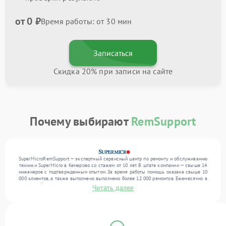
от 0 ₽
Время работы: от 30 мин
Записаться
Скидка 20% при записи на сайте
Почему выбирают
RemSupport
SuperMicroRemSupport — экспертный сервисный центр по ремонту и обслуживанию
техники SuperMicro в Кемерово со стажем от 10 лет. В штате компании — свыше 14
инженеров с подтвержденным опытом. За время работы помощь оказана свыше 10
000 клиентов, а также выполнено выполнено более 12 000 ремонтов. Ежемесячно в
сервисный центр поступает свыше 300 единиц техники, включая , , . Мы работаем с
Читать далее
широким спектром неисправностей и обеспечиваем надежный результат благодаря
опыту команды.