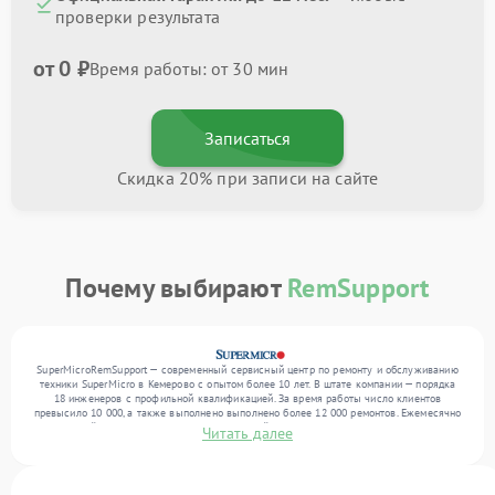
проверки результата
от 0 ₽
Время работы: от 30 мин
Записаться
Скидка 20% при записи на сайте
Почему выбирают
RemSupport
SuperMicroRemSupport — современный сервисный центр по ремонту и обслуживанию
техники SuperMicro в Кемерово с опытом более 10 лет. В штате компании — порядка
18 инженеров с профильной квалификацией. За время работы число клиентов
превысило 10 000, а также выполнено выполнено более 12 000 ремонтов. Ежемесячно
в сервисный центр поступает более 300 устройств, включая , , . Мы выполняем ремонт
Читать далее
различного уровня сложности и обеспечиваем надежный результат благодаря
использованию современного оборудования.