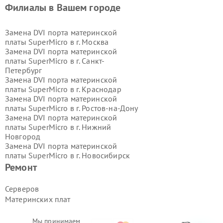
Филиалы в Вашем городе
Замена DVI порта материнской
платы SuperMicro в г.
Москва
Замена DVI порта материнской
платы SuperMicro в г.
Санкт-
Петербург
Замена DVI порта материнской
платы SuperMicro в г.
Краснодар
Замена DVI порта материнской
платы SuperMicro в г.
Ростов-на-Дону
Замена DVI порта материнской
платы SuperMicro в г.
Нижний
Новгород
Замена DVI порта материнской
платы SuperMicro в г.
Новосибирск
Замена DVI порта материнской
Ремонт
платы SuperMicro в г.
Екатеринбург
Замена DVI порта материнской
Серверов
платы SuperMicro в г.
Казань
Материнских плат
Замена DVI порта материнской
платы SuperMicro в г.
Воронеж
Замена DVI порта материнской
Мы принимаем