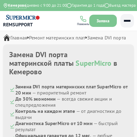
Яндекс
Кемерово
Ежедневно с 9:00 до 21:00
Гарантия до 1 года
Выезд мастера бе
Заявка
REMSUPPORT
Позвонить
Главная
Ремонт материнских плат
Замена DVI порта
Замена DVI порта
материнской платы
SuperMicro
в
Кемерово
Замена DVI порта материнских плат SuperMicro от
20 мин
— приоритетный ремонт
До 30% экономии
— всегда свежие акции и
спецпредложения
Контроль на каждом этапе
— от диагностики до
выдачи
Диагностика SuperMicro от 10 мин
— быстрый
результат
Официальная гарантия до 12 мес.
— любые